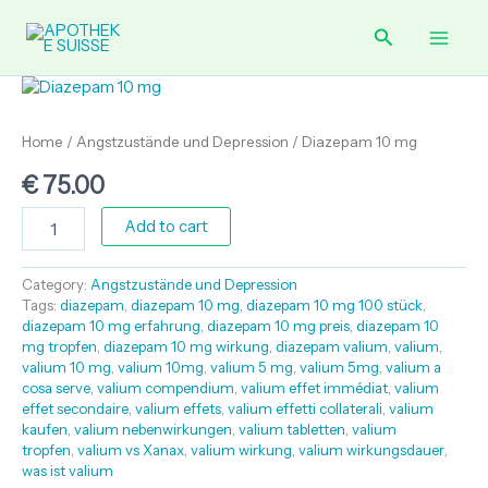
Skip
quantity
Main
Search
to
content
Men
Diazepam
10
mg
Home
/
Angstzustände und Depression
/ Diazepam 10 mg
quantity
€
75.00
Add to cart
Category:
Angstzustände und Depression
Tags:
diazepam
,
diazepam 10 mg
,
diazepam 10 mg 100 stück
,
diazepam 10 mg erfahrung
,
diazepam 10 mg preis
,
diazepam 10
mg tropfen
,
diazepam 10 mg wirkung
,
diazepam valium
,
valium
,
valium 10 mg
,
valium 10mg
,
valium 5 mg
,
valium 5mg
,
valium a
cosa serve
,
valium compendium
,
valium effet immédiat
,
valium
effet secondaire
,
valium effets
,
valium effetti collaterali
,
valium
kaufen
,
valium nebenwirkungen
,
valium tabletten
,
valium
tropfen
,
valium vs Xanax
,
valium wirkung
,
valium wirkungsdauer
,
was ist valium