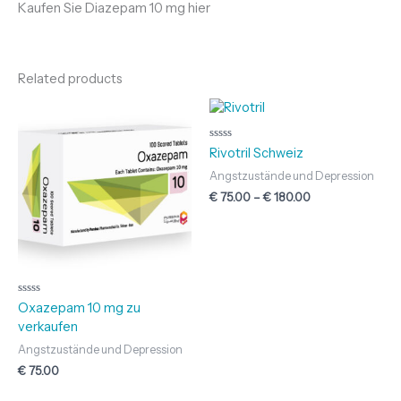
Kaufen Sie Diazepam 10 mg hier
Related products
Price
range:
€ 75.00
through
Rated
Rivotril Schweiz
0
€ 180.00
out
Angstzustände und Depression
of
5
€
75.00
–
€
180.00
Rated
Oxazepam 10 mg zu
0
verkaufen
out
of
5
Angstzustände und Depression
€
75.00