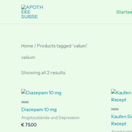
Skip
to
Startse
content
Home
/ Products tagged “valium”
valium
Showing all 2 results
Rated
Diazepam 10 mg
0
Rated
out
Kaufen S
Angstzustände und Depression
0
of
out
Rezept
5
€
75.00
of
5
Angstzustä