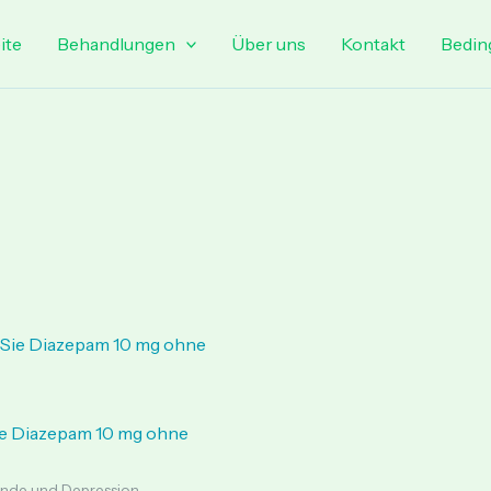
ite
Behandlungen
Über uns
Kontakt
Bedin
Price
range:
€ 120.00
through
€ 210.00
ie Diazepam 10 mg ohne
nde und Depression