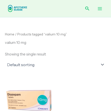
Skip
Main
Search
to
content
Men
Home
/ Products tagged “valium 10 mg”
valium 10 mg
Showing the single result