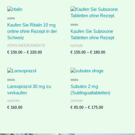
o
o
f
f
5
5
Price
Price
range:
range:
€ 150.00
€ 150.00
R
through
through
Kaufen Sie Ritalin 10 mg
a
€ 220.00
€ 180.00
R
t
online ohne Rezept in der
Kaufen Sie Suboxone
a
e
Schweiz
t
Tabletten ohne Rezept
d
e
0
d
o
ADHS-MEDIKAMENTE
opioide
0
u
o
€
150.00
–
€
220.00
€
150.00
–
€
180.00
t
u
o
t
f
o
5
f
5
Price
range:
€ 85.00
R
R
through
Lansoprazol 30 mg zu
Subutex 2 mg
a
a
€ 175.00
t
verkaufen
t
(Sublingualtabletten)
e
e
d
d
opioide
opioide
0
0
o
o
€
160.00
€
85.00
–
€
175.00
u
u
t
t
o
o
f
f
5
5