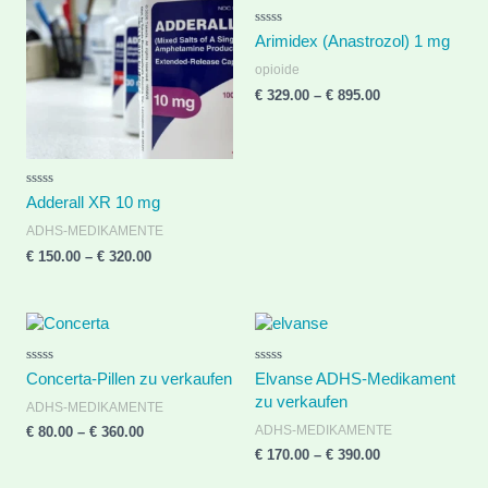
through
through
€ 320.00
€ 895.00
R
Arimidex (Anastrozol) 1 mg
a
t
opioide
e
d
€
329.00
–
€
895.00
0
o
u
t
o
f
5
R
Adderall XR 10 mg
a
t
ADHS-MEDIKAMENTE
e
d
€
150.00
–
€
320.00
0
o
u
t
o
Price
Price
f
range:
range:
5
€ 80.00
€ 170.00
R
R
through
through
Concerta-Pillen zu verkaufen
Elvanse ADHS-Medikament
a
a
€ 360.00
€ 390.00
t
t
zu verkaufen
ADHS-MEDIKAMENTE
e
e
d
d
ADHS-MEDIKAMENTE
€
80.00
–
€
360.00
0
0
o
o
€
170.00
–
€
390.00
u
u
t
t