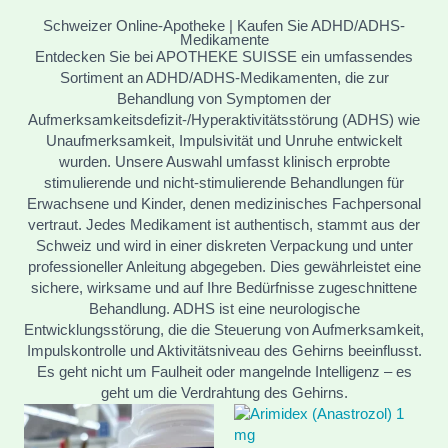
Schweizer Online-Apotheke | Kaufen Sie ADHD/ADHS-
Medikamente
Entdecken Sie bei APOTHEKE SUISSE ein umfassendes
Sortiment an ADHD/ADHS-Medikamenten, die zur
Behandlung von Symptomen der
Aufmerksamkeitsdefizit-/Hyperaktivitätsstörung (ADHS) wie
Unaufmerksamkeit, Impulsivität und Unruhe entwickelt
wurden. Unsere Auswahl umfasst klinisch erprobte
stimulierende und nicht-stimulierende Behandlungen für
Erwachsene und Kinder, denen medizinisches Fachpersonal
vertraut. Jedes Medikament ist authentisch, stammt aus der
Schweiz und wird in einer diskreten Verpackung und unter
professioneller Anleitung abgegeben. Dies gewährleistet eine
sichere, wirksame und auf Ihre Bedürfnisse zugeschnittene
Behandlung. ADHS ist eine neurologische
Entwicklungsstörung, die die Steuerung von Aufmerksamkeit,
Impulskontrolle und Aktivitätsniveau des Gehirns beeinflusst.
Es geht nicht um Faulheit oder mangelnde Intelligenz – es
geht um die Verdrahtung des Gehirns.
Price
Price
range:
range:
€ 150.00
€ 329.00