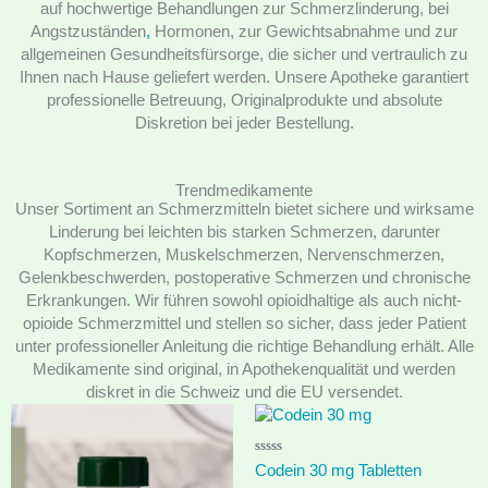
auf hochwertige Behandlungen zur Schmerzlinderung, bei
Angstzuständen
,
Hormonen, zur Gewichtsabnahme und zur
allgemeinen Gesundheitsfürsorge, die sicher und vertraulich zu
Ihnen nach Hause geliefert werden. Unsere Apotheke garantiert
professionelle Betreuung, Originalprodukte und absolute
Diskretion bei jeder Bestellung.
Trendmedikamente
Unser Sortiment an Schmerzmitteln bietet sichere und wirksame
Linderung bei leichten bis starken Schmerzen, darunter
Kopfschmerzen, Muskelschmerzen, Nervenschmerzen,
Gelenkbeschwerden, postoperative Schmerzen und chronische
Erkrankungen. Wir führen sowohl opioidhaltige als auch nicht-
opioide Schmerzmittel und stellen so sicher, dass jeder Patient
unter professioneller Anleitung die richtige Behandlung erhält. Alle
Medikamente sind original, in Apothekenqualität und werden
diskret in die Schweiz und die EU versendet.
Price
range:
€ 134.00
R
through
Codein 30 mg Tabletten
a
€ 212.00