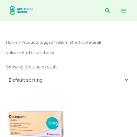
Skip
Main
Search
to
content
Men
Home
/ Products tagged “valium effetti collaterali”
valium effetti collaterali
Showing the single result