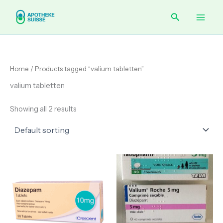
Skip
Main
Search
to
content
Men
Home
/ Products tagged “valium tabletten”
valium tabletten
Showing all 2 results
Price
range:
€ 120.00
through
€ 210.00