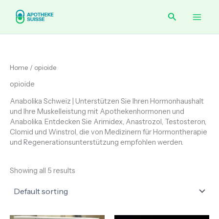
Skip
Main
Search
to
content
Men
Home
/ opioide
opioide
Anabolika Schweiz | Unterstützen Sie Ihren Hormonhaushalt
und Ihre Muskelleistung mit Apothekenhormonen und
Anabolika. Entdecken Sie Arimidex, Anastrozol, Testosteron,
Clomid und Winstrol, die von Medizinern für Hormontherapie
und Regenerationsunterstützung empfohlen werden.
Showing all 5 results
Price
Price