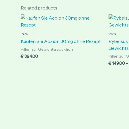
Related products
Rated
Rated
Kaufen Sie Acxion 30mg ohne Rezept
Rybelsus 
0
0
out
out
Gewichts
Pillen zur Gewichtsreduktion
of
of
5
5
€
394.00
Pillen zur
€
149.00
–