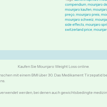
compendium
,
mounjaro d
mounjaro kaufen
,
mounjar
preço
,
mounjaro preis
,
mou
mounjaro schweiz
,
mounja
side effects
,
mounjaro spr
switzerland price
,
mounjar
)
Kaufen Sie Mounjaro Weight Loss online.
nschen mit einem BMI über 30
.
Das Medikament Tirzepatid befin
ns.
verwendet werden, bei denen auch gewichtsbedingte medizin