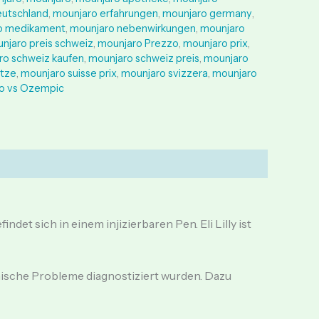
eutschland
,
mounjaro erfahrungen
,
mounjaro germany
,
o medikament
,
mounjaro nebenwirkungen
,
mounjaro
njaro preis schweiz
,
mounjaro Prezzo
,
mounjaro prix
,
ro schweiz kaufen
,
mounjaro schweiz preis
,
mounjaro
itze
,
mounjaro suisse prix
,
mounjaro svizzera
,
mounjaro
o vs Ozempic
det sich in einem injizierbaren Pen. Eli Lilly ist
ische Probleme diagnostiziert wurden. Dazu