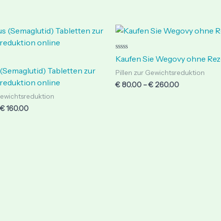
Price
Price
range:
range:
€ 149.00
€ 80.00
through
through
Rated
Kaufen Sie Wegovy ohne Rez
0
€ 160.00
€ 260.00
out
(Semaglutid) Tabletten zur
Pillen zur Gewichtsreduktion
of
reduktion online
5
€
80.00
–
€
260.00
 Gewichtsreduktion
€
160.00