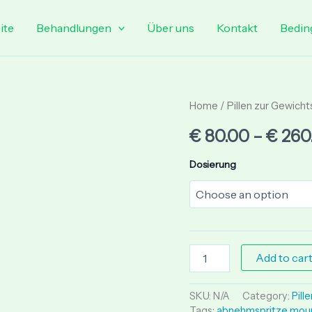
ite
Behandlungen
Über uns
Kontakt
Bedin
Mounjaro
Home
/
Pillen zur Gewich
Gewichtsverlust
€
80.00
–
€
260
Schweiz
quantity
Dosierung
Add to car
SKU:
N/A
Category:
Pill
Tags:
abnehmspritze mou