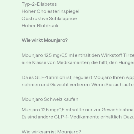
Typ-2-Diabetes
Hoher Cholesterinspiegel
Obstruktive Schlafapnoe
Hoher Blutdruck
Wie wirkt Mounjaro?
Mounjaro 12,5 mg/0,5 ml enthält den Wirkstoff Tirz
eine Klasse von Medikamenten, die hilft, den Hunge
Da es GLP-1 ähnlich ist
,
reguliert Moujaro Ihren Appe
nehmen und Gewicht verlieren. Wenn Sie sich auf e
Mounjaro Schweiz kaufen
Munjaro 12,5 mg/0,5 ml sollte nur zur Gewichtsab
Es sind andere GLP-1-Medikamente erhältlich. Da
Wie wirksam ist Mounjaro?