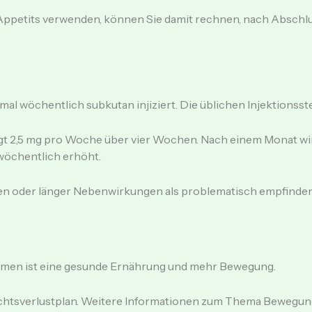
petits verwenden, können Sie damit rechnen, nach Abschlu
inmal wöchentlich subkutan injiziert. Die üblichen Injektions
 2,5 mg pro Woche über vier Wochen. Nach einem Monat wird 
wöchentlich erhöht.
oder länger Nebenwirkungen als problematisch empfinden, s
men ist eine gesunde Ernährung und mehr Bewegung.
chtsverlustplan. Weitere Informationen zum Thema Bewegung