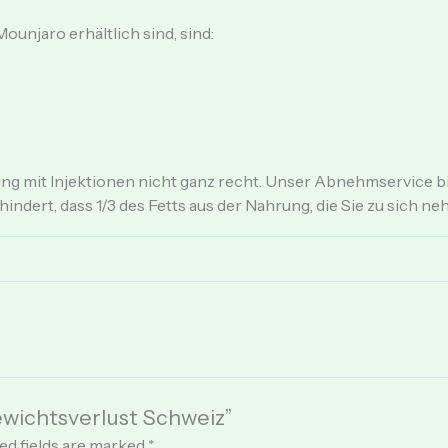
ounjaro erhältlich sind, sind:
 mit Injektionen nicht ganz recht. Unser Abnehmservice biet
ndert, dass 1/3 des Fetts aus der Nahrung, die Sie zu sich ne
ewichtsverlust Schweiz”
ed fields are marked
*