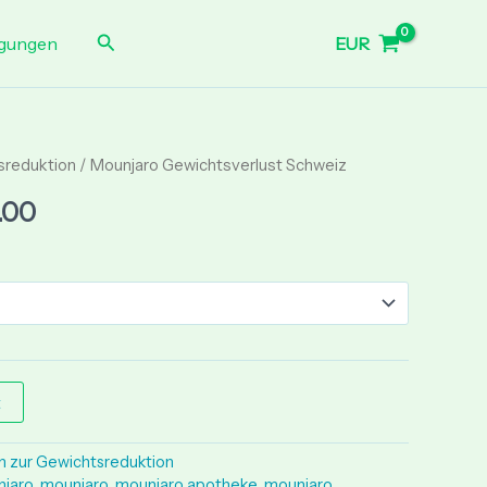
through
Search
EUR
gungen
€ 260.00
tsreduktion
Price
/ Mounjaro Gewichtsverlust Schweiz
range:
.00
€ 80.00
through
€ 260.00
t
en zur Gewichtsreduktion
njaro
,
mounjaro
,
mounjaro apotheke
,
mounjaro