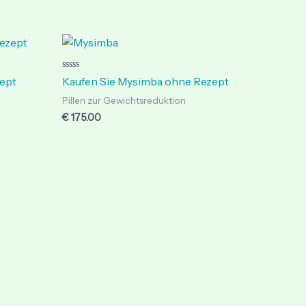
Rated
ept
Kaufen Sie Mysimba ohne Rezept
0
out
Pillen zur Gewichtsreduktion
of
5
€
175.00