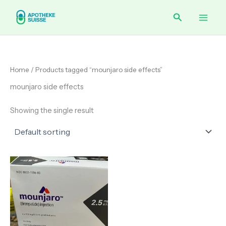
Skip
Main
Search
to
content
Men
Home
/ Products tagged “mounjaro side effects”
mounjaro side effects
Showing the single result
Price
range:
€ 80.00
through
€ 260.00