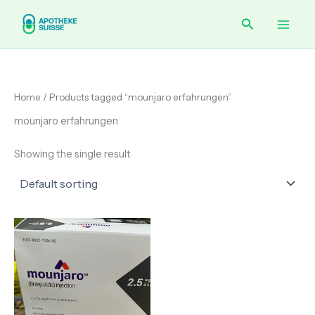
Skip
Main
Search
to
content
Men
Home
/ Products tagged “mounjaro erfahrungen”
mounjaro erfahrungen
Showing the single result
Price
range:
€ 80.00
through
€ 260.00