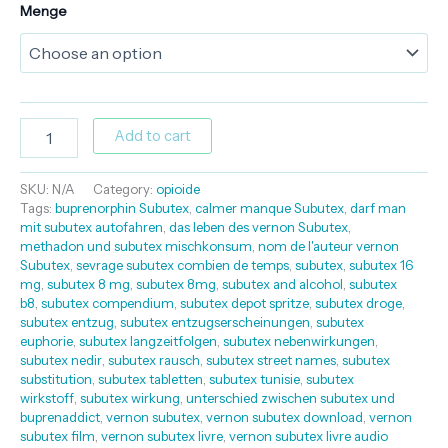
Menge
Add to cart
SKU:
N/A
Category:
opioide
Tags:
buprenorphin Subutex
,
calmer manque Subutex
,
darf man
mit subutex autofahren
,
das leben des vernon Subutex
,
methadon und subutex mischkonsum
,
nom de l'auteur vernon
Subutex
,
sevrage subutex combien de temps
,
subutex
,
subutex 16
mg
,
subutex 8 mg
,
subutex 8mg
,
subutex and alcohol
,
subutex
b8
,
subutex compendium
,
subutex depot spritze
,
subutex droge
,
subutex entzug
,
subutex entzugserscheinungen
,
subutex
euphorie
,
subutex langzeitfolgen
,
subutex nebenwirkungen
,
subutex nedir
,
subutex rausch
,
subutex street names
,
subutex
substitution
,
subutex tabletten
,
subutex tunisie
,
subutex
wirkstoff
,
subutex wirkung
,
unterschied zwischen subutex und
buprenaddict
,
vernon subutex
,
vernon subutex download
,
vernon
subutex film
,
vernon subutex livre
,
vernon subutex livre audio