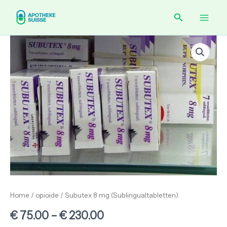
Skip
Main
Search
to
content
Men
Subutex
Price
8
range:
mg
(Sublingualtabletten)
€ 75.00
quantity
through
€ 230.00
Home
/
opioide
/ Subutex 8 mg (Sublingualtabletten)
€
75.00
–
€
230.00