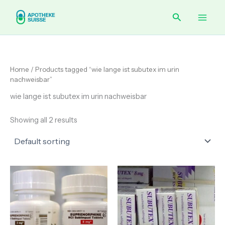
Skip
Main
Search
to
content
Men
Home
/ Products tagged “wie lange ist subutex im urin
nachweisbar”
wie lange ist subutex im urin nachweisbar
Showing all 2 results
Price
Price
range:
range:
€ 85.00
€ 75.00
through
through
€ 175.00
€ 230.00