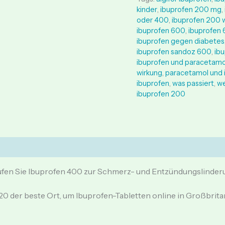
kinder
,
ibuprofen 200 mg
,
oder 400
,
ibuprofen 200 
ibuprofen 600
,
ibuprofen 
ibuprofen gegen diabetes
ibuprofen sandoz 600
,
ib
ibuprofen und paracetamo
wirkung
,
paracetamol und 
ibuprofen
,
was passiert
,
we
ibuprofen 200
)
fen Sie Ibuprofen 400 zur Schmerz- und Entzündungslinder
20 der beste Ort, um Ibuprofen-Tabletten online in Großbrit