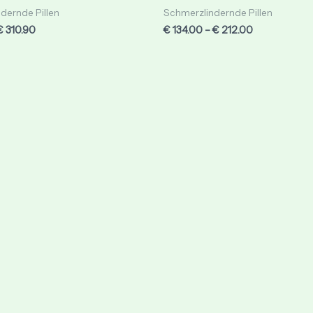
€ 310.90
€ 212.00
out
dernde Pillen
Schmerzlindernde Pillen
of
5
€
310.90
€
134.00
–
€
212.00