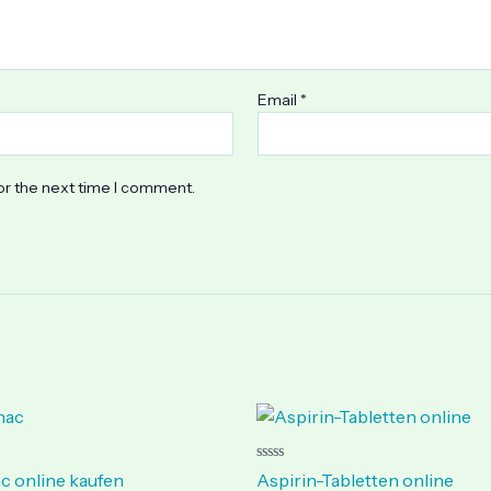
Email
*
or the next time I comment.
Price
Price
range:
range:
€ 85.00
€ 134.00
through
through
Rated
c online kaufen
Aspirin-Tabletten online
0