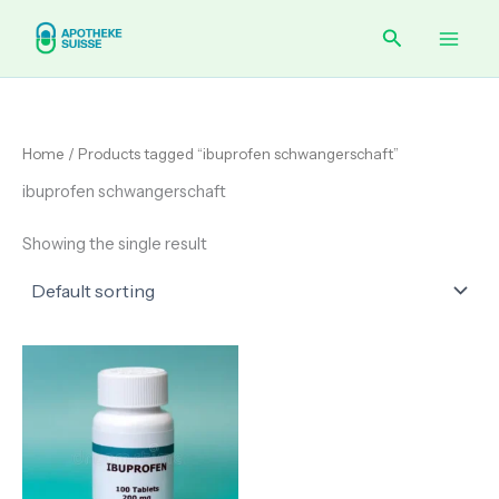
Skip
Main
Search
to
content
Men
Home
/ Products tagged “ibuprofen schwangerschaft”
ibuprofen schwangerschaft
Showing the single result
Price
range:
€ 110.00
through
€ 170.00