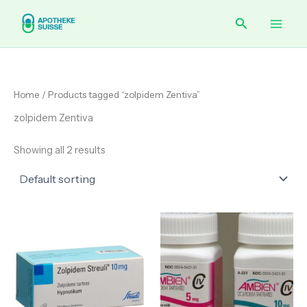
Skip
Main
Search
to
content
Men
Home
/ Products tagged “zolpidem Zentiva”
zolpidem Zentiva
Showing all 2 results
Price
Price
range:
range:
€ 75.00
€ 165.00
through
through
€ 285.00
€ 525.00