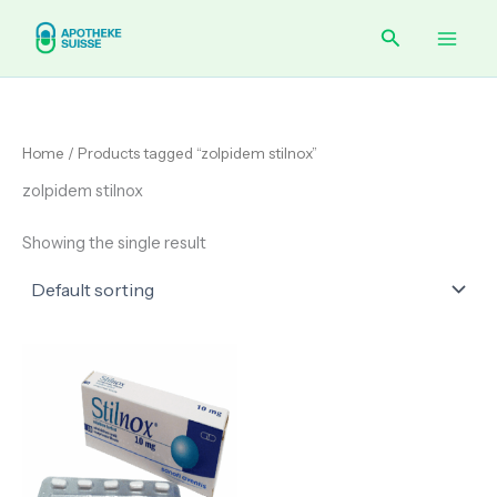
Skip
Main
Search
to
content
Men
Home
/ Products tagged “zolpidem stilnox”
zolpidem stilnox
Showing the single result