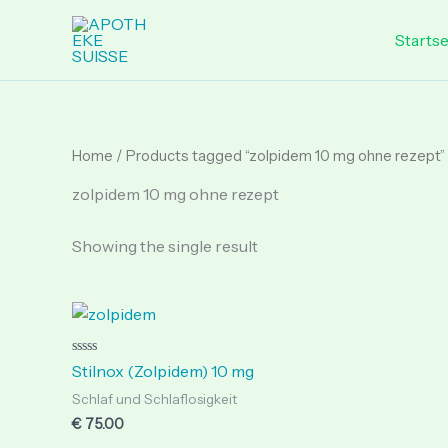
Skip
to
Startse
content
Home
/ Products tagged “zolpidem 10 mg ohne rezept”
zolpidem 10 mg ohne rezept
Showing the single result
Rated
Stilnox (Zolpidem) 10 mg
0
out
Schlaf und Schlaflosigkeit
of
5
€
75.00