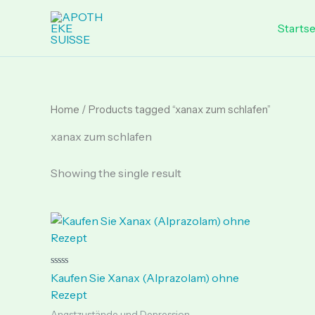
Skip
to
Startse
content
Home
/ Products tagged “xanax zum schlafen”
xanax zum schlafen
Showing the single result
Price
range:
€ 75.00
through
€ 185.00
Rated
Kaufen Sie Xanax (Alprazolam) ohne
0
out
Rezept
of
5
Angstzustände und Depression