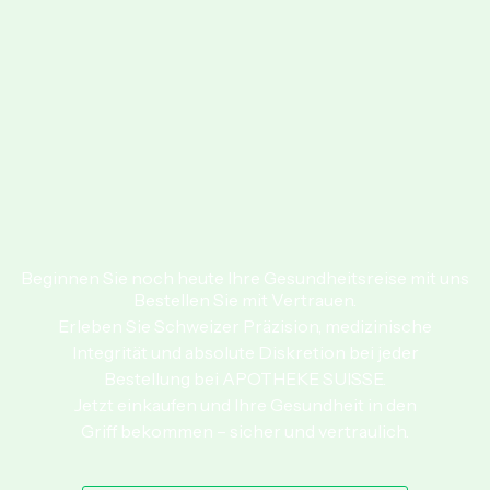
Beginnen Sie noch heute Ihre Gesundheitsreise mit uns
Bestellen Sie mit Vertrauen.
Erleben Sie Schweizer Präzision, medizinische
Integrität und absolute Diskretion bei jeder
Bestellung bei APOTHEKE SUISSE.
Jetzt einkaufen und Ihre Gesundheit in den
Griff bekommen – sicher und vertraulich.