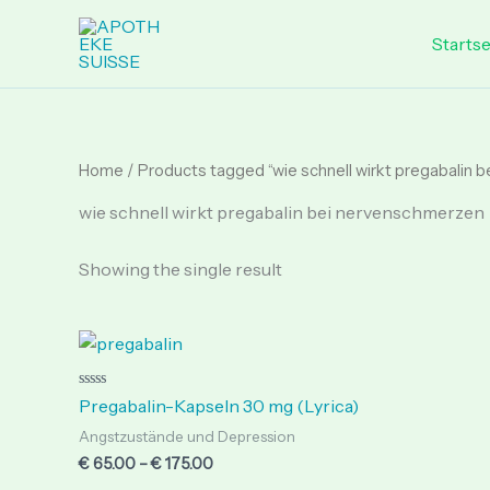
Skip
to
Startse
content
Home
/ Products tagged “wie schnell wirkt pregabalin 
wie schnell wirkt pregabalin bei nervenschmerzen
Showing the single result
Price
range:
€ 65.00
through
Rated
Pregabalin-Kapseln 30 mg (Lyrica)
0
€ 175.00
out
Angstzustände und Depression
of
5
€
65.00
–
€
175.00