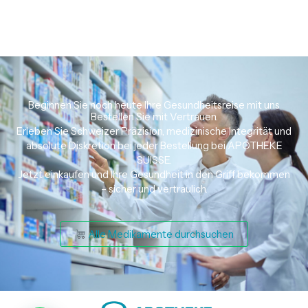
Beginnen Sie noch heute Ihre Gesundheitsreise mit uns
Bestellen Sie mit Vertrauen.
Erleben Sie Schweizer Präzision, medizinische Integrität und
absolute Diskretion bei jeder Bestellung bei APOTHEKE
SUISSE.
Jetzt einkaufen und Ihre Gesundheit in den Griff bekommen
– sicher und vertraulich.
Alle Medikamente durchsuchen