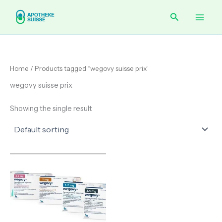
Skip
Main
Search
to
content
Men
Home
/ Products tagged “wegovy suisse prix”
wegovy suisse prix
Showing the single result
Price
range:
€ 80.00
through
€ 260.00