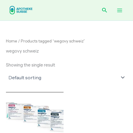
Skip
Main
Search
to
content
Men
Home
/ Products tagged “wegovy schweiz”
wegovy schweiz
Showing the single result
Price
range:
€ 80.00
through
€ 260.00