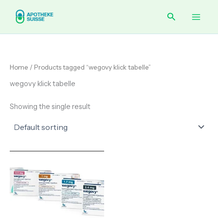
Skip
Main
Search
to
content
Men
Home
/ Products tagged “wegovy klick tabelle”
wegovy klick tabelle
Showing the single result
Price
range:
€ 80.00
through
€ 260.00