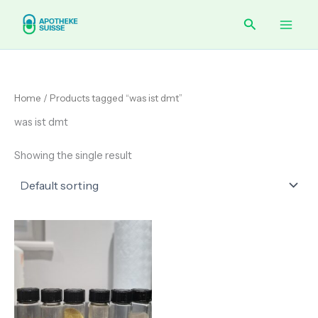
Skip
Main
Search
to
content
Men
Home
/ Products tagged “was ist dmt”
was ist dmt
Showing the single result
Price
range:
€ 150.00
through
€ 350.00