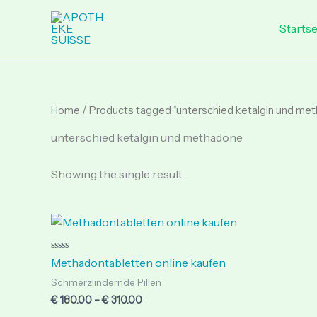
Skip
to
Startse
content
Home
/ Products tagged “unterschied ketalgin und me
unterschied ketalgin und methadone
Showing the single result
Price
range:
€ 180.00
through
Rated
Methadontabletten online kaufen
0
€ 310.00
out
Schmerzlindernde Pillen
of
5
€
180.00
–
€
310.00