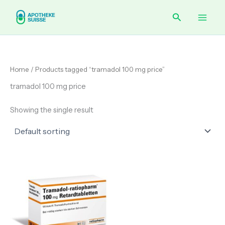
Skip
Main
Search
to
content
Men
Home
/ Products tagged “tramadol 100 mg price”
tramadol 100 mg price
Showing the single result
Price
range:
€ 75.00
through
€ 310.00