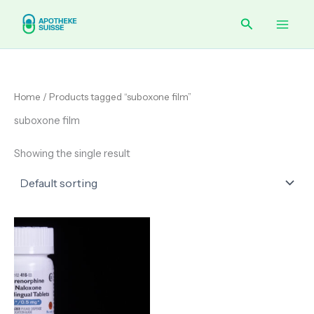
Skip
Main
Search
to
content
Men
Home
/ Products tagged “suboxone film”
suboxone film
Showing the single result
Price
range:
€ 150.00
through
€ 180.00