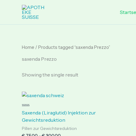
Skip
to
Startse
content
Home
/ Products tagged “saxenda Prezzo”
saxenda Prezzo
Showing the single result
Price
range:
€ 75.00
through
Rated
Saxenda (Liraglutid) Injektion zur
0
€ 300.00
out
Gewichtsreduktion
of
5
Pillen zur Gewichtsreduktion
€
75.00
–
€
300.00