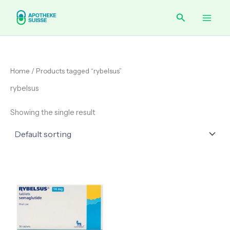
Skip
Main
Search
to
content
Men
Home
/ Products tagged “rybelsus”
rybelsus
Showing the single result
Price
range:
€ 149.00
through
€ 160.00