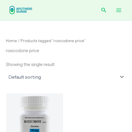
Skip
Main
Search
to
content
Men
Home
/ Products tagged “roxicodone price”
roxicodone price
Showing the single result
Price
range:
€ 220.00
through
€ 420.00