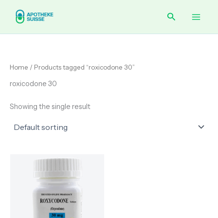
Skip
Main
Search
to
content
Men
Home
/ Products tagged “roxicodone 30”
roxicodone 30
Showing the single result
Price
range:
€ 220.00
through
€ 420.00