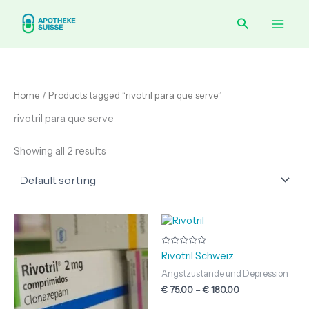
Skip
Main
Search
to
content
Men
Home
/ Products tagged “rivotril para que serve”
rivotril para que serve
Showing all 2 results
Price
Price
range:
range:
€ 150.00
€ 75.00
through
through
Rated
Rivotril Schweiz
0
€ 244.00
€ 180.00
out
Angstzustände und Depression
of
5
€
75.00
–
€
180.00