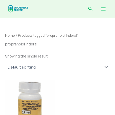
Skip
Main
Search
to
content
Men
Home
/ Products tagged “propranolol Inderal”
propranolol Inderal
Showing the single result
Price
range:
€ 165.00
through
€ 360.00