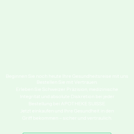
Beginnen Sie noch heute Ihre Gesundheitsreise mit uns
Bestellen Sie mit Vertrauen.
Erleben Sie Schweizer Präzision, medizinische
Integrität und absolute Diskretion bei jeder
Bestellung bei APOTHEKE SUISSE.
Jetzt einkaufen und Ihre Gesundheit in den
Griff bekommen – sicher und vertraulich.