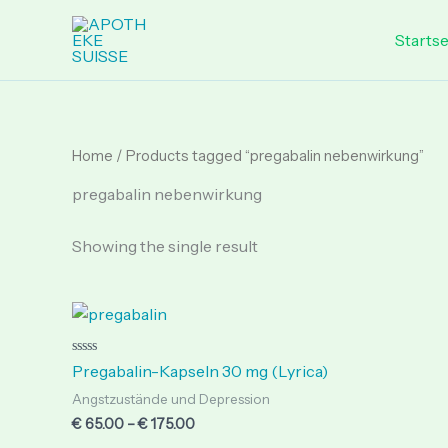
Skip
to
Startse
content
Home
/ Products tagged “pregabalin nebenwirkung”
pregabalin nebenwirkung
Showing the single result
Price
range:
€ 65.00
through
Rated
Pregabalin-Kapseln 30 mg (Lyrica)
0
€ 175.00
out
Angstzustände und Depression
of
5
€
65.00
–
€
175.00