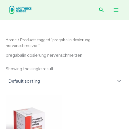
Skip
Main
Search
to
content
Men
Home
/ Products tagged “pregabalin dosierung
nervenschmerzen”
pregabalin dosierung nervenschmerzen
Showing the single result
Price
range:
€ 65.00
through
€ 175.00