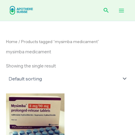
Skip
Main
Search
to
content
Men
Home
/ Products tagged “mysimba medicament”
mysimba medicament
Showing the single result