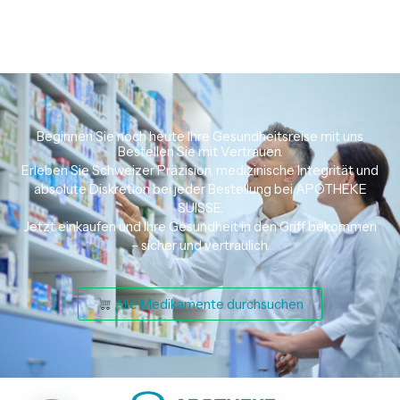
Beginnen Sie noch heute Ihre Gesundheitsreise mit uns
Bestellen Sie mit Vertrauen.
Erleben Sie Schweizer Präzision, medizinische Integrität und
absolute Diskretion bei jeder Bestellung bei APOTHEKE
SUISSE.
Jetzt einkaufen und Ihre Gesundheit in den Griff bekommen
– sicher und vertraulich.
Alle Medikamente durchsuchen