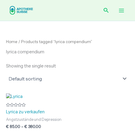
Skip
Main
Search
to
content
Men
Home
/ Products tagged “lyrica compendium”
lyrica compendium
Showing the single result
Price
range:
€ 85.00
through
Rated
Lyrica zu verkaufen
0
€ 380.00
out
Angstzustände und Depression
of
5
€
85.00
–
€
380.00