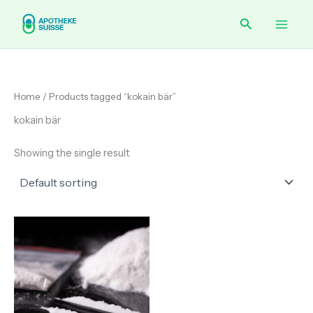
Skip
Main
Search
to
content
Men
Home
/ Products tagged “kokain bär”
kokain bär
Showing the single result
Price
range:
€ 125.00
through
€ 420.00