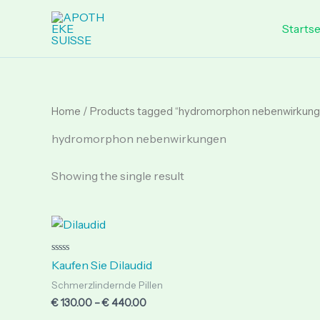
Skip
to
Startse
content
Home
/ Products tagged “hydromorphon nebenwirkung
hydromorphon nebenwirkungen
Showing the single result
Price
range:
€ 130.00
through
Rated
Kaufen Sie Dilaudid
0
€ 440.00
out
Schmerzlindernde Pillen
of
5
€
130.00
–
€
440.00