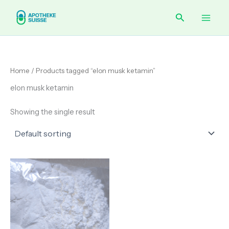
Skip
Main
Search
to
content
Men
Home
/ Products tagged “elon musk ketamin”
elon musk ketamin
Showing the single result
Price
range:
€ 150.00
through
€ 400.00