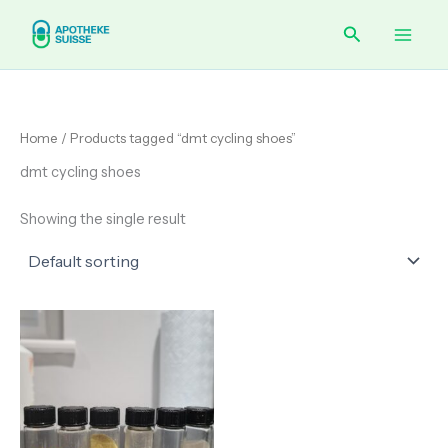
Skip
Main
Search
to
content
Men
Home
/ Products tagged “dmt cycling shoes”
dmt cycling shoes
Showing the single result
Price
range:
€ 150.00
through
€ 350.00