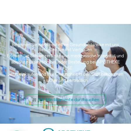
Beginnen Sie noch heute Ihre Gesundheitsreise mit uns
Bestellen Sie mit Vertrauen.
Erleben Sie Schweizer Präzision, medizinische Integrität und
absolute Diskretion bei jeder Bestellung bei APOTHEKE
SUISSE.
Jetzt einkaufen und Ihre Gesundheit in den Griff bekommen
– sicher und vertraulich.
Alle Medikamente durchsuchen