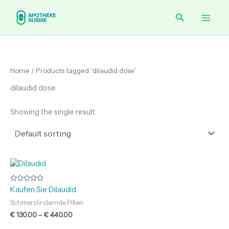
Skip
Main
Search
to
content
Men
Home
/ Products tagged “dilaudid dose”
dilaudid dose
Showing the single result
Price
range:
€ 130.00
through
Rated
Kaufen Sie Dilaudid
0
€ 440.00
out
Schmerzlindernde Pillen
of
5
€
130.00
–
€
440.00