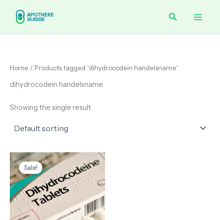
Skip
Main
Search
to
content
Men
Home
/ Products tagged “dihydrocodein handelsname”
dihydrocodein handelsname
Showing the single result
Original
Current
price
price
Sale!
was:
is:
€ 50.00.
€ 45.00.