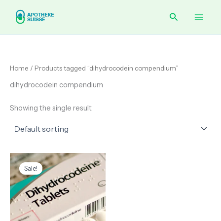
Skip
Main
Search
to
content
Men
Home
/ Products tagged “dihydrocodein compendium”
dihydrocodein compendium
Showing the single result
Original
Current
price
price
Sale!
was:
is:
€ 50.00.
€ 45.00.