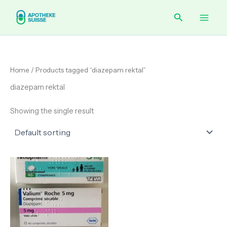
Skip
Main
Search
to
content
Men
Home
/ Products tagged “diazepam rektal”
diazepam rektal
Showing the single result
Price
range:
€ 120.00
through
€ 210.00