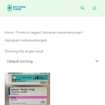
Skip
Main
Search
to
content
Men
Home
/ Products tagged “diazepam nebenwirkungen”
diazepam nebenwirkungen
Showing the single result
Price
range:
€ 120.00
through
€ 210.00