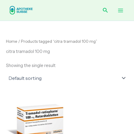
Skip
Main
Search
to
content
Men
Home
/ Products tagged “citra tramadol 100 mg”
citra tramadol 100 mg
Showing the single result
Price
range:
€ 75.00
through
€ 310.00