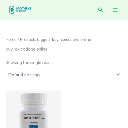
Skip
Main
Search
to
content
Men
Home
/ Products tagged “buy roxicodone online”
buy roxicodone online
Showing the single result
Price
range:
€ 220.00
through
€ 420.00