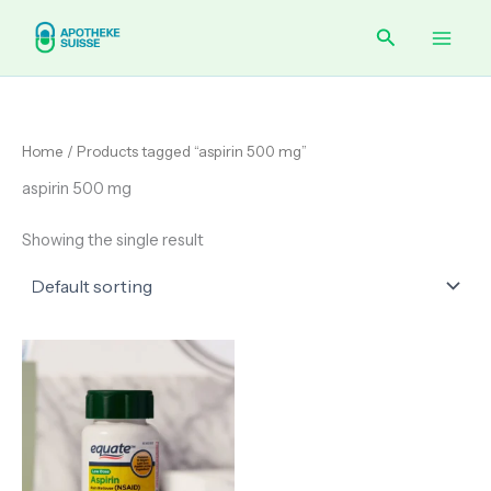
Skip
Main
Search
to
content
Men
Home
/ Products tagged “aspirin 500 mg”
aspirin 500 mg
Showing the single result
Price
range:
€ 134.00
through
€ 212.00